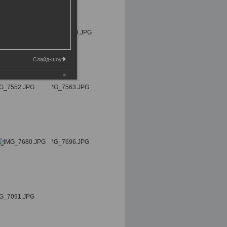
Слайд-шоу: