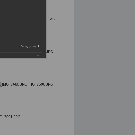
Слайд-шоу: