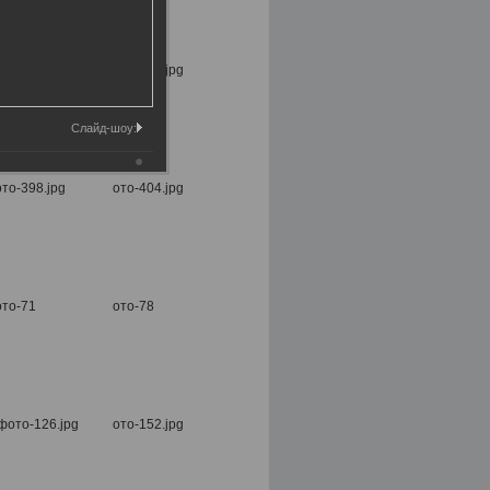
Слайд-шоу: