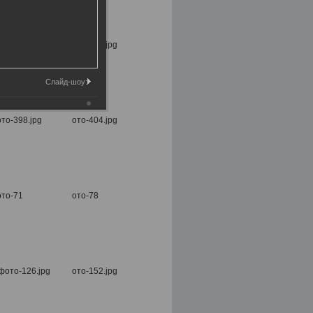
Слайд-шоу: