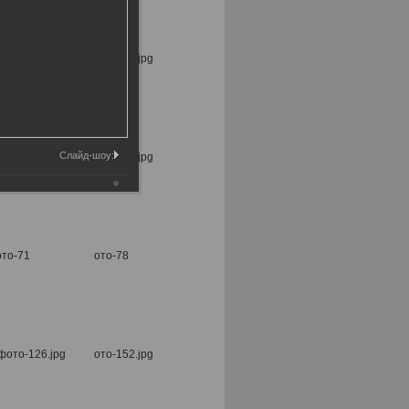
Слайд-шоу: