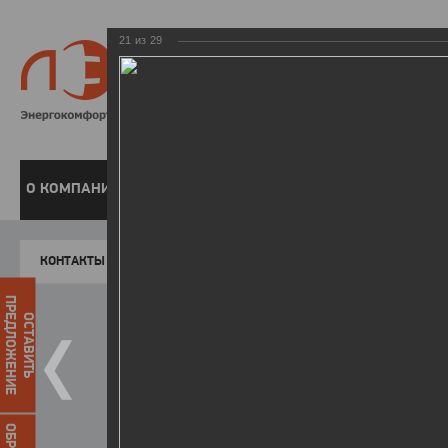
21
из
29
8 800 220-
Бесплатная справочн
О КОМПАНИИ
ЧАСТНЫМ КЛИЕНТАМ
ПРЕДПРИЯТИЯМ
У
КОНТАКТЫ
Главная
Пресс-центр
Фото
ФОТОГАЛЕР
ПРЕДЛОЖЕНИЕ
ОСТАВИТЬ
Победители I этапа акции "Уд
07.04.2015