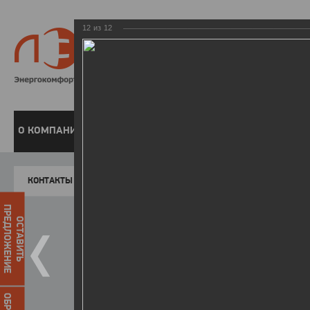
12
из
12
8 800 220-
Бесплатная справочн
О КОМПАНИИ
ЧАСТНЫМ КЛИЕНТАМ
ПРЕДПРИЯТИЯМ
У
КОНТАКТЫ
Главная
Пресс-центр
Фото
ФОТОГАЛЕР
ПРЕДЛОЖЕНИЕ
ОСТАВИТЬ
ЛЭСК
наградила победителей 
Липецкой области
31.08.2015