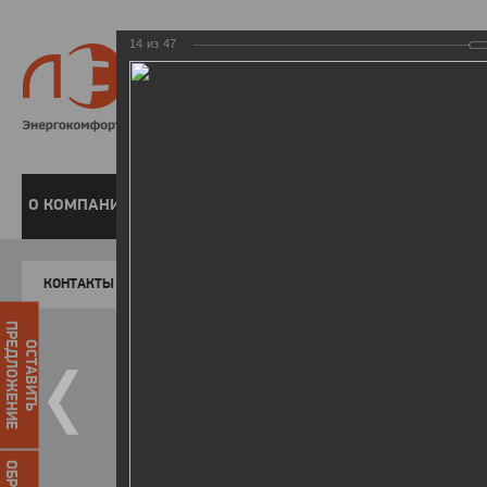
14
из
47
8 800 220-
Бесплатная справочн
О КОМПАНИИ
ЧАСТНЫМ КЛИЕНТАМ
ПРЕДПРИЯТИЯМ
У
КОНТАКТЫ
Главная
Пресс-центр
Фото
ФОТОГАЛЕР
ПРЕДЛОЖЕНИЕ
ОСТАВИТЬ
II летняя Спартакиада ЛЭСК
14.10.2015