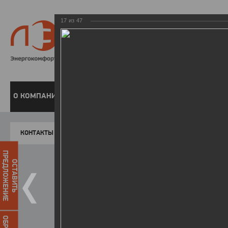
17
из
47
8 800 220-
Бесплатная справочн
О КОМПАНИИ
ЧАСТНЫМ КЛИЕНТАМ
ПРЕДПРИЯТИЯМ
У
КОНТАКТЫ
Главная
Пресс-центр
Фото
ФОТОГАЛЕР
ПРЕДЛОЖЕНИЕ
ОСТАВИТЬ
II летняя Спартакиада ЛЭСК
14.10.2015