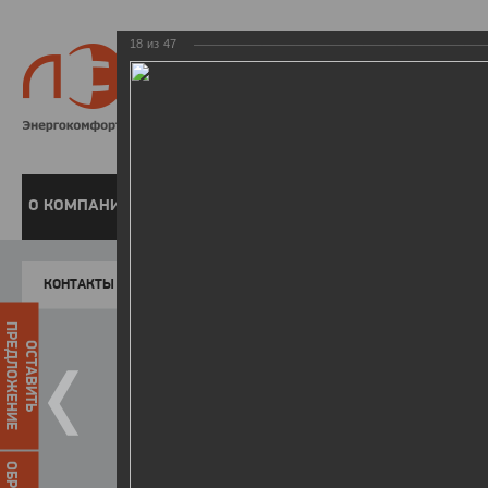
18
из
47
8 800 220-
Бесплатная справочн
О КОМПАНИИ
ЧАСТНЫМ КЛИЕНТАМ
ПРЕДПРИЯТИЯМ
У
КОНТАКТЫ
Главная
Пресс-центр
Фото
ФОТОГАЛЕР
ПРЕДЛОЖЕНИЕ
ОСТАВИТЬ
II летняя Спартакиада ЛЭСК
14.10.2015