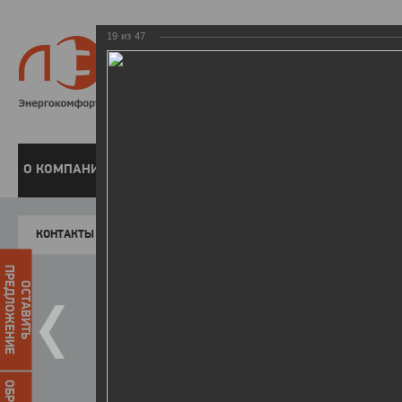
19
из
47
8 800 220-
Бесплатная справочн
О КОМПАНИИ
ЧАСТНЫМ КЛИЕНТАМ
ПРЕДПРИЯТИЯМ
У
КОНТАКТЫ
Главная
Пресс-центр
Фото
ФОТОГАЛЕР
ПРЕДЛОЖЕНИЕ
ОСТАВИТЬ
II летняя Спартакиада ЛЭСК
14.10.2015