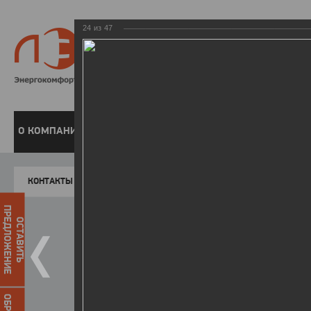
24
из
47
8 800 220-
Бесплатная справочн
О КОМПАНИИ
ЧАСТНЫМ КЛИЕНТАМ
ПРЕДПРИЯТИЯМ
У
КОНТАКТЫ
Главная
Пресс-центр
Фото
ФОТОГАЛЕР
ПРЕДЛОЖЕНИЕ
ОСТАВИТЬ
II летняя Спартакиада ЛЭСК
14.10.2015