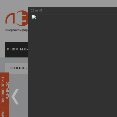
26
из
47
8 800 220-
Бесплатная справочн
О КОМПАНИИ
ЧАСТНЫМ КЛИЕНТАМ
ПРЕДПРИЯТИЯМ
У
КОНТАКТЫ
Главная
Пресс-центр
Фото
ФОТОГАЛЕР
ПРЕДЛОЖЕНИЕ
ОСТАВИТЬ
II летняя Спартакиада ЛЭСК
14.10.2015