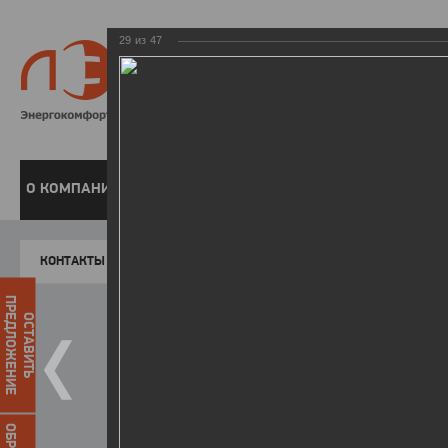
29
из
47
8 800 220-
Бесплатная справочн
О КОМПАНИИ
ЧАСТНЫМ КЛИЕНТАМ
ПРЕДПРИЯТИЯМ
У
КОНТАКТЫ
Главная
Пресс-центр
Фото
ФОТОГАЛЕР
ПРЕДЛОЖЕНИЕ
ОСТАВИТЬ
II летняя Спартакиада ЛЭСК
14.10.2015