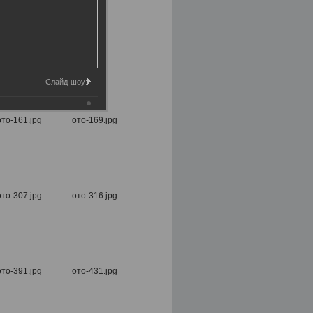
Слайд-шоу: