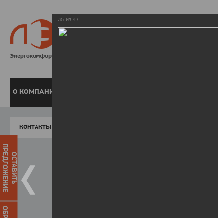
35
из
47
8 800 220-
Бесплатная справочн
О КОМПАНИИ
ЧАСТНЫМ КЛИЕНТАМ
ПРЕДПРИЯТИЯМ
У
КОНТАКТЫ
Главная
Пресс-центр
Фото
ФОТОГАЛЕР
ПРЕДЛОЖЕНИЕ
ОСТАВИТЬ
II летняя Спартакиада ЛЭСК
14.10.2015