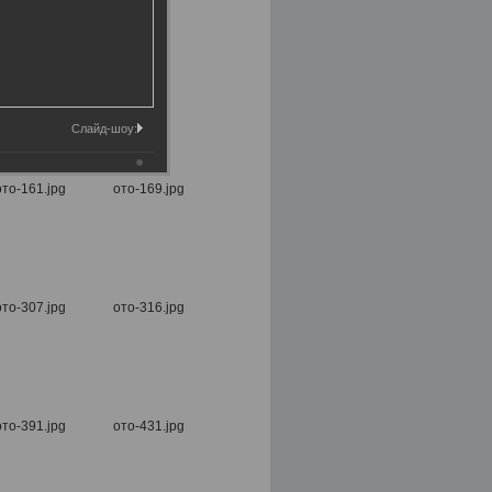
Слайд-шоу: