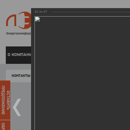
42
из
47
8 800 220-
Бесплатная справочн
О КОМПАНИИ
ЧАСТНЫМ КЛИЕНТАМ
ПРЕДПРИЯТИЯМ
У
КОНТАКТЫ
Главная
Пресс-центр
Фото
ФОТОГАЛЕР
ПРЕДЛОЖЕНИЕ
ОСТАВИТЬ
II летняя Спартакиада ЛЭСК
14.10.2015