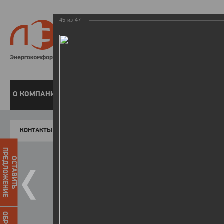
45
из
47
8 800 220-
Бесплатная справочн
О КОМПАНИИ
ЧАСТНЫМ КЛИЕНТАМ
ПРЕДПРИЯТИЯМ
У
КОНТАКТЫ
Главная
Пресс-центр
Фото
ФОТОГАЛЕР
ПРЕДЛОЖЕНИЕ
ОСТАВИТЬ
II летняя Спартакиада ЛЭСК
14.10.2015