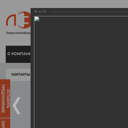
46
из
47
8 800 220-
Бесплатная справочн
О КОМПАНИИ
ЧАСТНЫМ КЛИЕНТАМ
ПРЕДПРИЯТИЯМ
У
КОНТАКТЫ
Главная
Пресс-центр
Фото
ФОТОГАЛЕР
ПРЕДЛОЖЕНИЕ
ОСТАВИТЬ
II летняя Спартакиада ЛЭСК
14.10.2015