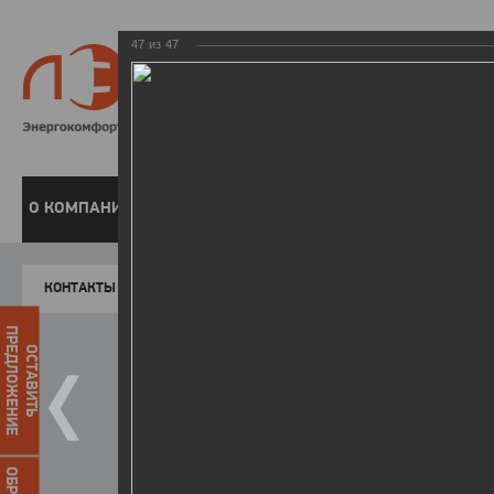
47
из
47
8 800 220-
Бесплатная справочн
О КОМПАНИИ
ЧАСТНЫМ КЛИЕНТАМ
ПРЕДПРИЯТИЯМ
У
КОНТАКТЫ
Главная
Пресс-центр
Фото
ФОТОГАЛЕР
ПРЕДЛОЖЕНИЕ
ОСТАВИТЬ
II летняя Спартакиада ЛЭСК
14.10.2015