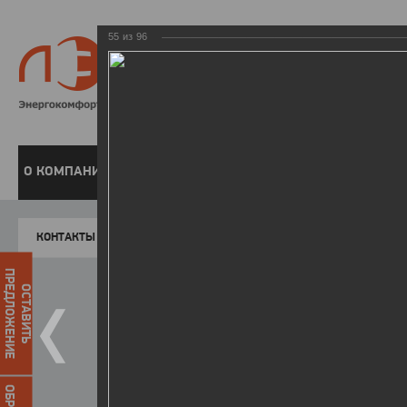
55
из
96
8 800 220-
Бесплатная справочн
О КОМПАНИИ
ЧАСТНЫМ КЛИЕНТАМ
ПРЕДПРИЯТИЯМ
У
КОНТАКТЫ
Главная
Пресс-центр
Фото
ФОТОГАЛЕР
ПРЕДЛОЖЕНИЕ
ОСТАВИТЬ
Форум «Актуальные вопросы р
12.01.2016