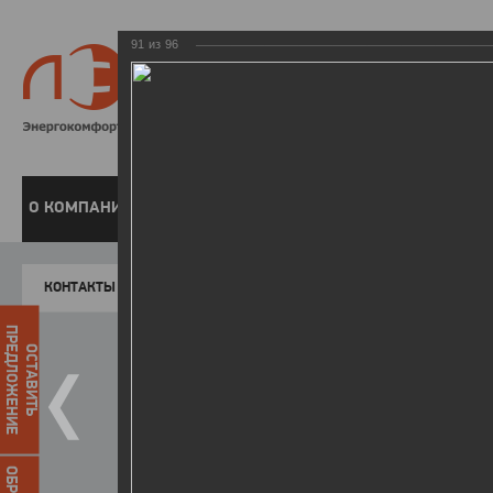
91
из
96
8 800 220-
Бесплатная справочн
О КОМПАНИИ
ЧАСТНЫМ КЛИЕНТАМ
ПРЕДПРИЯТИЯМ
У
КОНТАКТЫ
Главная
Пресс-центр
Фото
ФОТОГАЛЕР
ПРЕДЛОЖЕНИЕ
ОСТАВИТЬ
Форум «Актуальные вопросы р
12.01.2016