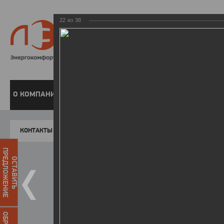
22
из
38
8 800 220-
Бесплатная справочн
О КОМПАНИИ
ЧАСТНЫМ КЛИЕНТАМ
ПРЕДПРИЯТИЯМ
У
КОНТАКТЫ
Главная
Пресс-центр
Фото
ФОТОГАЛЕР
ПРЕДЛОЖЕНИЕ
ОСТАВИТЬ
II зимняя Спартакиада ЛЭСК
22.03.2016