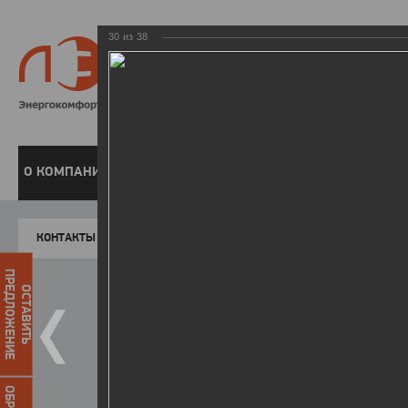
30
из
38
8 800 220-
Бесплатная справочн
О КОМПАНИИ
ЧАСТНЫМ КЛИЕНТАМ
ПРЕДПРИЯТИЯМ
У
КОНТАКТЫ
Главная
Пресс-центр
Фото
ФОТОГАЛЕР
ПРЕДЛОЖЕНИЕ
ОСТАВИТЬ
II зимняя Спартакиада ЛЭСК
22.03.2016