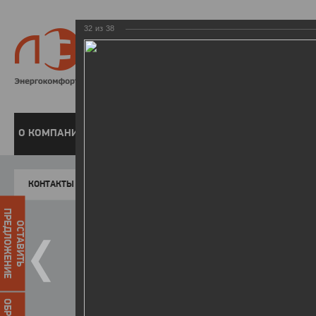
32
из
38
8 800 220-
Бесплатная справочн
О КОМПАНИИ
ЧАСТНЫМ КЛИЕНТАМ
ПРЕДПРИЯТИЯМ
У
КОНТАКТЫ
Главная
Пресс-центр
Фото
ФОТОГАЛЕР
ПРЕДЛОЖЕНИЕ
ОСТАВИТЬ
II зимняя Спартакиада ЛЭСК
22.03.2016