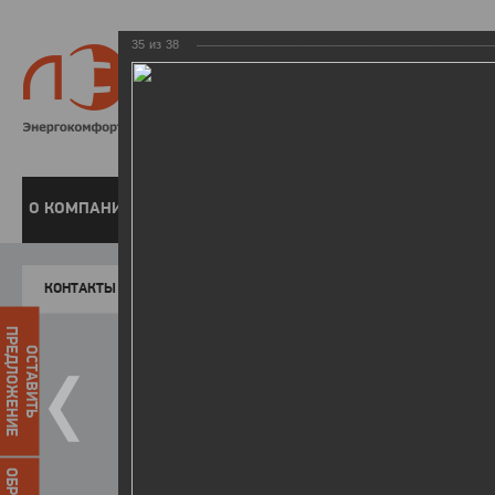
35
из
38
8 800 220-
Бесплатная справочн
О КОМПАНИИ
ЧАСТНЫМ КЛИЕНТАМ
ПРЕДПРИЯТИЯМ
У
КОНТАКТЫ
Главная
Пресс-центр
Фото
ФОТОГАЛЕР
ПРЕДЛОЖЕНИЕ
ОСТАВИТЬ
II зимняя Спартакиада ЛЭСК
22.03.2016