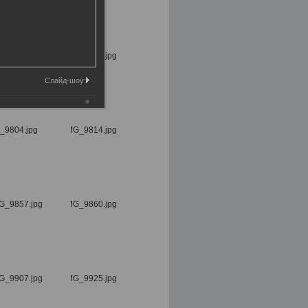
Слайд-шоу: