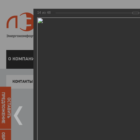
14
из
48
8 800 220-
Бесплатная справочн
О КОМПАНИИ
ЧАСТНЫМ КЛИЕНТАМ
ПРЕДПРИЯТИЯМ
У
КОНТАКТЫ
Главная
Пресс-центр
Фото
ФОТОГАЛЕР
ПРЕДЛОЖЕНИЕ
ОСТАВИТЬ
День энергетика - 2018
25.12.2018