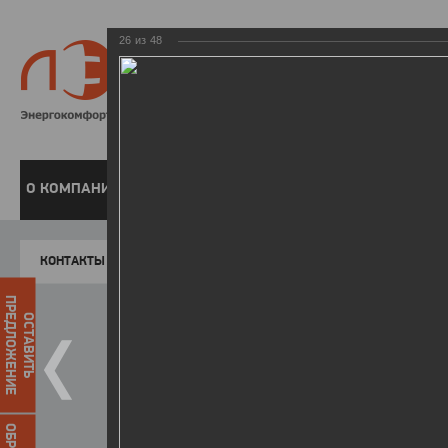
26
из
48
8 800 220-
Бесплатная справочн
О КОМПАНИИ
ЧАСТНЫМ КЛИЕНТАМ
ПРЕДПРИЯТИЯМ
У
КОНТАКТЫ
Главная
Пресс-центр
Фото
ФОТОГАЛЕР
ПРЕДЛОЖЕНИЕ
ОСТАВИТЬ
День энергетика - 2018
25.12.2018