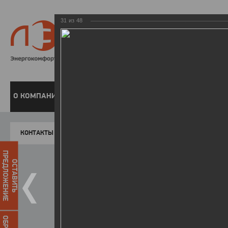
31
из
48
8 800 220-
Бесплатная справочн
О КОМПАНИИ
ЧАСТНЫМ КЛИЕНТАМ
ПРЕДПРИЯТИЯМ
У
КОНТАКТЫ
Главная
Пресс-центр
Фото
ФОТОГАЛЕР
ПРЕДЛОЖЕНИЕ
ОСТАВИТЬ
День энергетика - 2018
25.12.2018