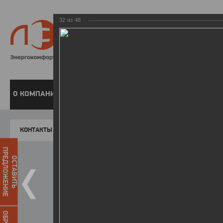
32
из
48
8 800 220-
Бесплатная справочн
О КОМПАНИИ
ЧАСТНЫМ КЛИЕНТАМ
ПРЕДПРИЯТИЯМ
У
КОНТАКТЫ
Главная
Пресс-центр
Фото
ФОТОГАЛЕР
ПРЕДЛОЖЕНИЕ
ОСТАВИТЬ
День энергетика - 2018
25.12.2018