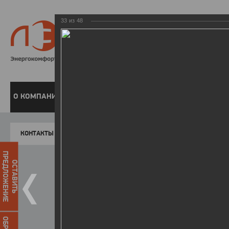
33
из
48
8 800 220-
Бесплатная справочн
О КОМПАНИИ
ЧАСТНЫМ КЛИЕНТАМ
ПРЕДПРИЯТИЯМ
У
КОНТАКТЫ
Главная
Пресс-центр
Фото
ФОТОГАЛЕР
ПРЕДЛОЖЕНИЕ
ОСТАВИТЬ
День энергетика - 2018
25.12.2018