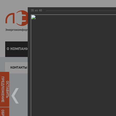
35
из
48
8 800 220-
Бесплатная справочн
О КОМПАНИИ
ЧАСТНЫМ КЛИЕНТАМ
ПРЕДПРИЯТИЯМ
У
КОНТАКТЫ
Главная
Пресс-центр
Фото
ФОТОГАЛЕР
ПРЕДЛОЖЕНИЕ
ОСТАВИТЬ
День энергетика - 2018
25.12.2018