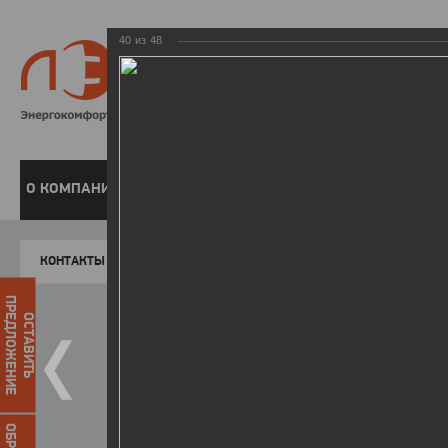
40
из
48
8 800 220-
Бесплатная справочн
О КОМПАНИИ
ЧАСТНЫМ КЛИЕНТАМ
ПРЕДПРИЯТИЯМ
У
КОНТАКТЫ
Главная
Пресс-центр
Фото
ФОТОГАЛЕР
ПРЕДЛОЖЕНИЕ
ОСТАВИТЬ
День энергетика - 2018
25.12.2018