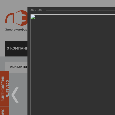
46
из
48
8 800 220-
Бесплатная справочн
О КОМПАНИИ
ЧАСТНЫМ КЛИЕНТАМ
ПРЕДПРИЯТИЯМ
У
КОНТАКТЫ
Главная
Пресс-центр
Фото
ФОТОГАЛЕР
ПРЕДЛОЖЕНИЕ
ОСТАВИТЬ
День энергетика - 2018
25.12.2018