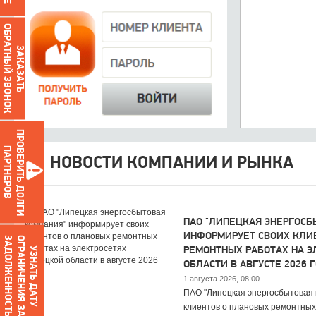
ОБРАТНЫЙ ЗВОНОК
ЗАКАЗАТЬ
ПРОВЕРИТЬ ДОЛГИ
ПАРТНЕРОВ
НОВОСТИ КОМПАНИИ И РЫНКА
ПАО "ЛИПЕЦКАЯ ЭНЕРГОСБ
ИНФОРМИРУЕТ СВОИХ КЛИ
О
Г
Р
А
Н
И
Ч
Е
Н
И
Я
З
А
З
А
Д
О
Л
Ж
Е
Н
Н
О
С
Т
Ь
УЗНАТЬ ДАТУ
РЕМОНТНЫХ РАБОТАХ НА 
ОБЛАСТИ В АВГУСТЕ 2026 
1 августа 2026, 08:00
ПАО "Липецкая энергосбытовая 
клиентов о плановых ремонтных