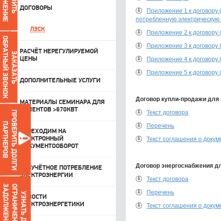
ДОГОВОРЫ
Приложение 1 к договору 
потребленную электрическую 
ЛЭСК
Приложение 2 к договору 
ОБРАТНЫЙ ЗВОНОК
Приложение 3 к договору 
РАСЧЁТ НЕРЕГУЛИРУЕМОЙ
ЗАКАЗАТЬ
ЦЕНЫ
Приложение 4 к договору 
Приложение 5 к договору 
ДОПОЛНИТЕЛЬНЫЕ УСЛУГИ
Договор купли-продажи для
МАТЕРИАЛЫ СЕМИНАРА ДЛЯ
КЛИЕНТОВ >670КВТ
Текст договора
ПРОВЕРИТЬ ДОЛГИ
ПАРТНЕРОВ
Перечень
ПЕРЕХОДИМ НА
ЭЛЕКТРОННЫЙ
Текст соглашения о докум
ДОКУМЕНТООБОРОТ
Договор энергоснабжения д
БЕЗУЧЁТНОЕ ПОТРЕБЛЕНИЕ
ЭЛЕКТРОЭНЕРГИИ
Текст договора
О
Г
Р
А
Н
И
Ч
Е
Н
И
Я
З
А
З
А
Д
О
Л
Ж
Е
Н
Н
О
С
Т
Ь
Перечень
УЗНАТЬ ДАТУ
НОВОСТИ
ЭЛЕКТРОЭНЕРГЕТИКИ
Текст соглашения о докум