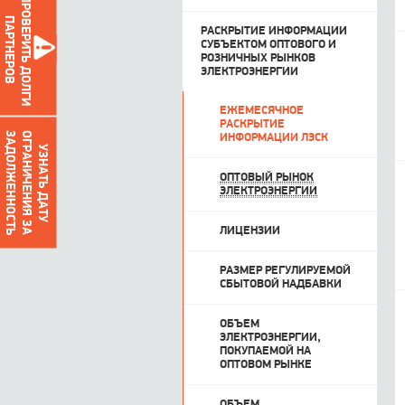
ПРОВЕРИТЬ ДОЛГИ
ПАРТНЕРОВ
РАСКРЫТИЕ ИНФОРМАЦИИ
СУБЪЕКТОМ ОПТОВОГО И
РОЗНИЧНЫХ РЫНКОВ
ЭЛЕКТРОЭНЕРГИИ
ЕЖЕМЕСЯЧНОЕ
РАСКРЫТИЕ
О
Г
Р
А
Н
И
Ч
Е
Н
И
Я
З
А
З
А
Д
О
Л
Ж
Е
Н
Н
О
С
Т
Ь
ИНФОРМАЦИИ ЛЭСК
УЗНАТЬ ДАТУ
ОПТОВЫЙ РЫНОК
ЭЛЕКТРОЭНЕРГИИ
ЛИЦЕНЗИИ
РАЗМЕР РЕГУЛИРУЕМОЙ
СБЫТОВОЙ НАДБАВКИ
ОБЪЕМ
ЭЛЕКТРОЭНЕРГИИ,
ПОКУПАЕМОЙ НА
ОПТОВОМ РЫНКЕ
ОБЪЕМ