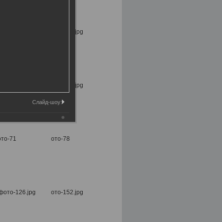
Слайд-шоу: