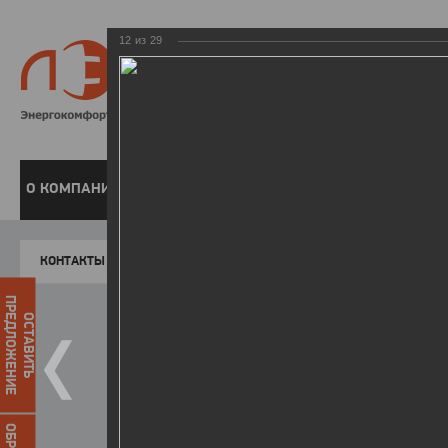
12
из
29
8 800 220-
Бесплатная справочн
О КОМПАНИИ
ЧАСТНЫМ КЛИЕНТАМ
ПРЕДПРИЯТИЯМ
У
КОНТАКТЫ
Главная
Пресс-центр
Фото
ФОТОГАЛЕР
ПРЕДЛОЖЕНИЕ
ОСТАВИТЬ
Победители I этапа акции "Уд
07.04.2015