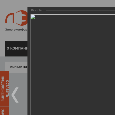
10
из
14
8 800 220-
Бесплатная справочн
О КОМПАНИИ
ЧАСТНЫМ КЛИЕНТАМ
ПРЕДПРИЯТИЯМ
У
КОНТАКТЫ
Главная
Пресс-центр
Фото
ФОТОГАЛЕР
ПРЕДЛОЖЕНИЕ
ОСТАВИТЬ
ЛЭСК
открыла современный Ц
14.10.2015
Он располагается в центре г
оснащён системой регистрац
ожидания, парковкой и панду