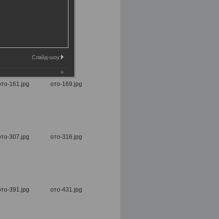
Слайд-шоу: