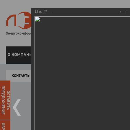
13
из
47
8 800 220-
Бесплатная справочн
О КОМПАНИИ
ЧАСТНЫМ КЛИЕНТАМ
ПРЕДПРИЯТИЯМ
У
КОНТАКТЫ
Главная
Пресс-центр
Фото
ФОТОГАЛЕР
ПРЕДЛОЖЕНИЕ
ОСТАВИТЬ
II летняя Спартакиада ЛЭСК
14.10.2015