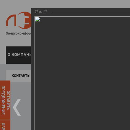
27
из
47
8 800 220-
Бесплатная справочн
О КОМПАНИИ
ЧАСТНЫМ КЛИЕНТАМ
ПРЕДПРИЯТИЯМ
У
КОНТАКТЫ
Главная
Пресс-центр
Фото
ФОТОГАЛЕР
ПРЕДЛОЖЕНИЕ
ОСТАВИТЬ
II летняя Спартакиада ЛЭСК
14.10.2015