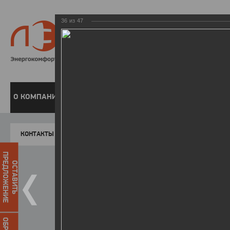
36
из
47
8 800 220-
Бесплатная справочн
О КОМПАНИИ
ЧАСТНЫМ КЛИЕНТАМ
ПРЕДПРИЯТИЯМ
У
КОНТАКТЫ
Главная
Пресс-центр
Фото
ФОТОГАЛЕР
ПРЕДЛОЖЕНИЕ
ОСТАВИТЬ
II летняя Спартакиада ЛЭСК
14.10.2015