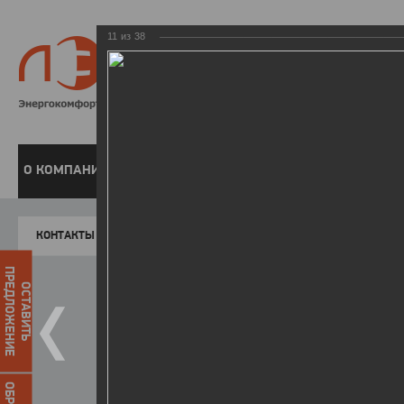
11
из
38
8 800 220-
Бесплатная справочн
О КОМПАНИИ
ЧАСТНЫМ КЛИЕНТАМ
ПРЕДПРИЯТИЯМ
У
КОНТАКТЫ
Главная
Пресс-центр
Фото
ФОТОГАЛЕР
ПРЕДЛОЖЕНИЕ
ОСТАВИТЬ
II зимняя Спартакиада ЛЭСК
22.03.2016