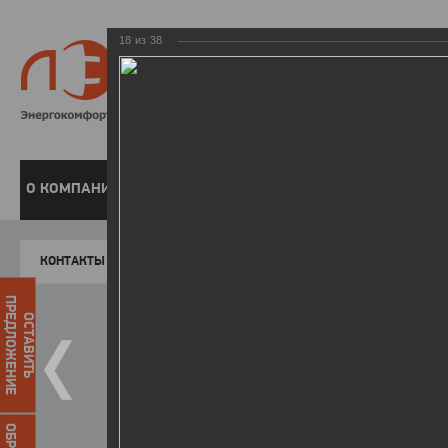
18
из
38
8 800 220-
Бесплатная справочн
О КОМПАНИИ
ЧАСТНЫМ КЛИЕНТАМ
ПРЕДПРИЯТИЯМ
У
КОНТАКТЫ
Главная
Пресс-центр
Фото
ФОТОГАЛЕР
ПРЕДЛОЖЕНИЕ
ОСТАВИТЬ
II зимняя Спартакиада ЛЭСК
22.03.2016