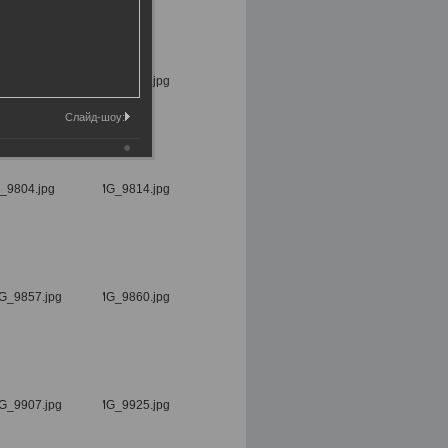
Слайд-шоу: